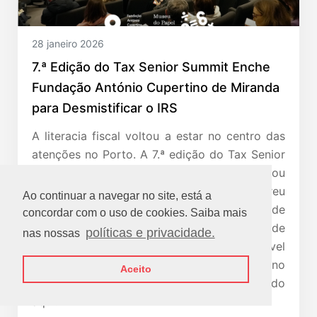
28 janeiro 2026
7.ª Edição do Tax Senior Summit Enche
Fundação António Cupertino de Miranda
para Desmistificar o IRS
A literacia fiscal voltou a estar no centro das
atenções no Porto. A 7.ª edição do Tax Senior
Summit | Eu e os Meus Impostos, que contou
com mais de 200 pessoas inscritas, decorreu
Ao continuar a navegar no site, está a
ontem na Fundação António Cupertino de
concordar com o uso de cookies. Saiba mais
Miranda. O evento confirmou o sucesso de
políticas e privacidade.
nas nossas
uma iniciativa que se tornou incontornável
para quem procura navegar com segurança no
Aceito
complexo mundo dos impostos. Saiba tudo
aqui!