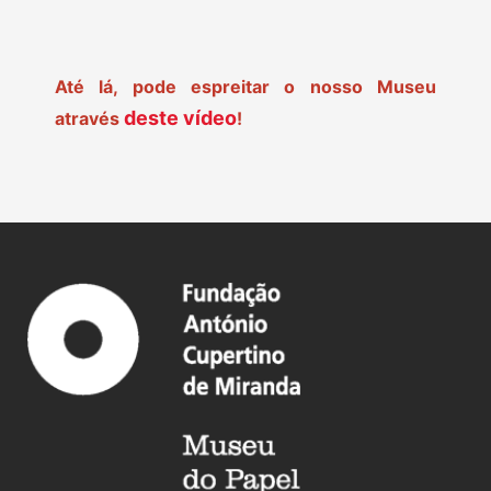
Até lá, pode espreitar o nosso Museu
deste vídeo
através
!