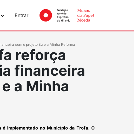
Entrar
financeira com o projeto Eu e a Minha Reforma
fa reforça
ia financeira
 e a Minha
a é implementado no Município da Trofa. O