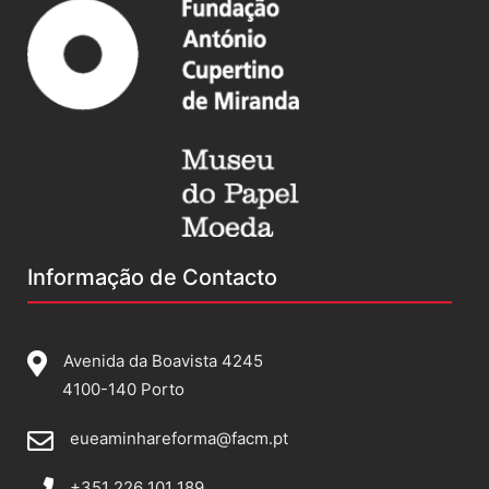
Informação de Contacto
Avenida da Boavista 4245
4100-140 Porto
eueaminhareforma@facm.pt
+351 226 101 189