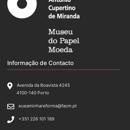
Informação de Contacto
Avenida da Boavista 4245
4100-140 Porto
eueaminhareforma@facm.pt
+351 226 101 189