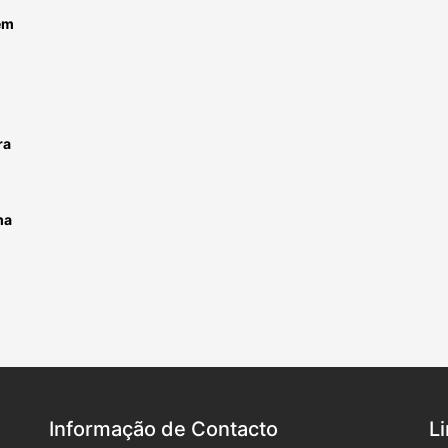
em
ra
ma
Informação de Contacto
L