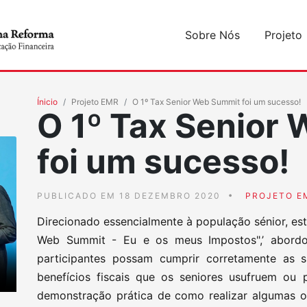
Sobre Nós
Projeto
Ínicio
Projeto EMR
O 1º Tax Senior Web Summit foi um sucesso!
O 1º Tax Senior
foi um sucesso!
PUBLICADO EM 18 DEZEMBRO 2020
PROJETO E
Direcionado essencialmente à população sénior, est
Web Summit - Eu e os meus Impostos",’ abordo
participantes possam cumprir corretamente as s
benefícios fiscais que os seniores usufruem ou 
demonstração prática de como realizar algumas o