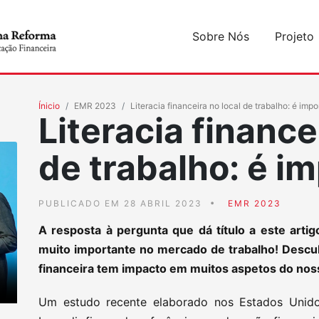
Sobre Nós
Projeto
Ínicio
EMR 2023
Literacia financeira no local de trabalho: é imp
Literacia finance
de trabalho: é i
PUBLICADO EM 28 ABRIL 2023
EMR 2023
A resposta à pergunta que dá título a este artigo
muito importante no mercado de trabalho! Descu
financeira tem impacto em muitos aspetos do nos
Um estudo recente elaborado nos Estados Unido