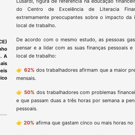
Lusardi, figura de referência na educação financei
do Centro de Excelência de Literacia Finan
extremamente preocupantes sobre o impacto da ili
local de trabalho.
De acordo com o mesmo estudo, as pessoas gas
CE)
pensar e a lidar com as suas finanças pessoais e
nho
local de trabalho:
. A
ais
👉
62%
dos trabalhadores afirmam que a maior pr
eis
ico
mensais.
👉
50%
dos trabalhadores com problemas financeir
e que passam duas a três horas por semana a pens
pessoais.
👉
20%
afirma que gastam cinco ou mais horas no 