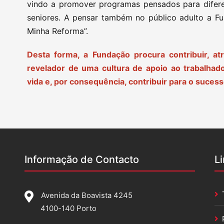
vindo a promover programas pensados para diferen
seniores. A pensar também no público adulto a Fu
Minha Reforma”.
Desta forma, a Fundação procura contribuir, a
revelador de uma cultura de apoio ao trabalhad
vida e, por consequência, contribuir para o suces
Informação de Contacto
L
Avenida da Boavista 4245
4100-140 Porto