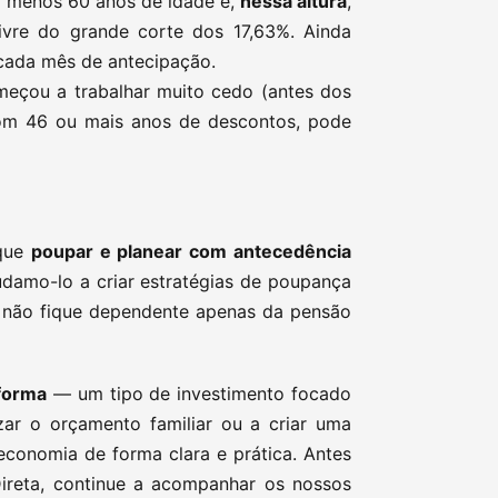
o menos 60 anos de idade e,
nessa altura
,
ivre do grande corte dos 17,63%. Ainda
cada mês de antecipação.
eçou a trabalhar muito cedo (antes dos
om 46 ou mais anos de descontos, pode
 que
poupar e planear com antecedência
judamo-lo a criar estratégias de poupança
ue não fique dependente apenas da pensão
forma
— um tipo de investimento focado
ar o orçamento familiar ou a criar uma
 economia de forma clara e prática. Antes
ireta, continue a acompanhar os nossos