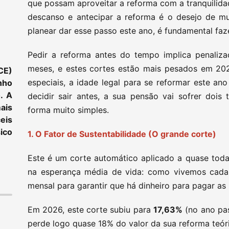
que possam aproveitar a reforma com a tranquili
descanso e antecipar a reforma é o desejo de mu
planear dar esse passo este ano, é fundamental faz
Pedir a reforma antes do tempo implica penaliza
meses, e estes cortes estão mais pesados em 202
CE)
especiais, a idade legal para se reformar este an
nho
. A
decidir sair antes, a sua pensão vai sofrer dois
ais
forma muito simples.
eis
ico
1. O Fator de Sustentabilidade (O grande corte)
Este é um corte automático aplicado a quase toda
na esperança média de vida: como vivemos cada 
mensal para garantir que há dinheiro para pagar a
Em 2026, este corte subiu para
17,63%
(no ano pas
perde logo quase 18% do valor da sua reforma teór