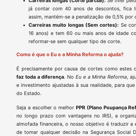
Carreiras longas (Corte parcial):
Se tiver pel
já contar com 40 anos de descontos, fica l
assim, mantém-se a penalização de 0,5% por 
Carreiras muito longas (Sem cortes):
Se com
16 anos) e tem 60 ou mais anos de idade c
reformar-se sem qualquer tipo de corte.
Como é que o Eu e a Minha Reforma o ajuda?
É precisamente por causa de cortes como estes
faz toda a diferença
. No
Eu e a Minha Reforma
, a
e investimento ajustadas à sua realidade, para q
do Estado.
Seja a escolher o melhor
PPR (Plano Poupança Re
no longo prazo com vantagens no IRS), a organiz
almofada financeira, o nosso objetivo é traduzir a
de tomar qualquer decisão na Segurança Social D