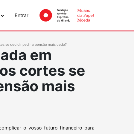
Entrar
es se decidir pedir a pensão mais cedo?
pada em
os cortes se
pensão mais
complicar o vosso futuro financeiro para