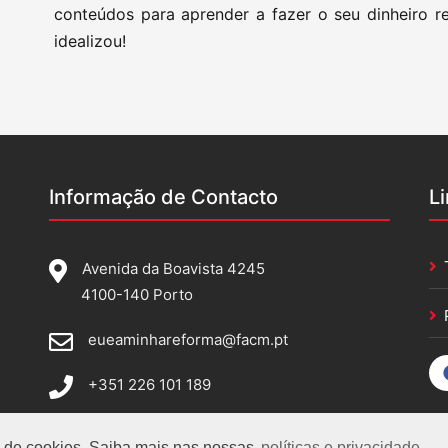
conteúdos para aprender a fazer o seu dinheiro re
idealizou!
Informação de Contacto
L
Avenida da Boavista 4245
4100-140 Porto
eueaminhareforma@facm.pt
+351 226 101 189
so de cookies. Saiba mais nas nossas
políticas e privacidade.