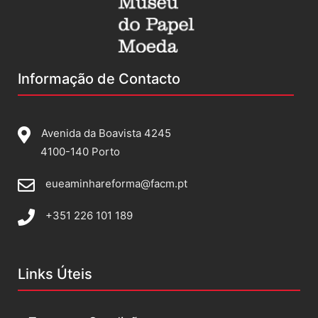
Informação de Contacto
Avenida da Boavista 4245
4100-140 Porto
eueaminhareforma@facm.pt
+351 226 101 189
Links Úteis