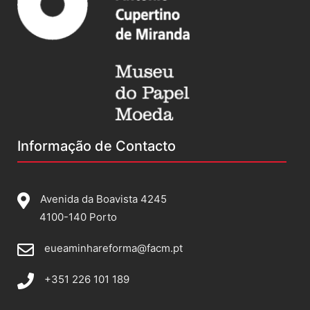
Informação de Contacto
Avenida da Boavista 4245
4100-140 Porto
eueaminhareforma@facm.pt
+351 226 101 189