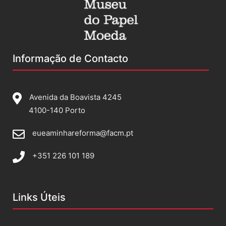
Informação de Contacto
Avenida da Boavista 4245
4100-140 Porto
eueaminhareforma@facm.pt
+351 226 101 189
Links Úteis