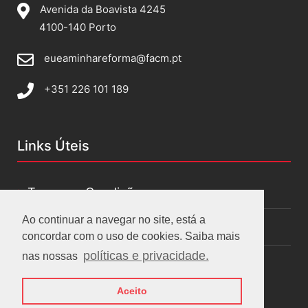
Avenida da Boavista 4245
4100-140 Porto
eueaminhareforma@facm.pt
+351 226 101 189
Links Úteis
Termos e Condições
Ao continuar a navegar no site, está a
Políticas de privacidade
concordar com o uso de cookies. Saiba mais
políticas e privacidade.
nas nossas
Aceito