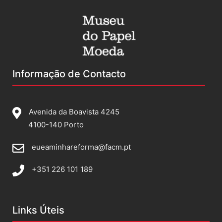
Informação de Contacto
Avenida da Boavista 4245
4100-140 Porto
eueaminhareforma@facm.pt
+351 226 101 189
Links Úteis