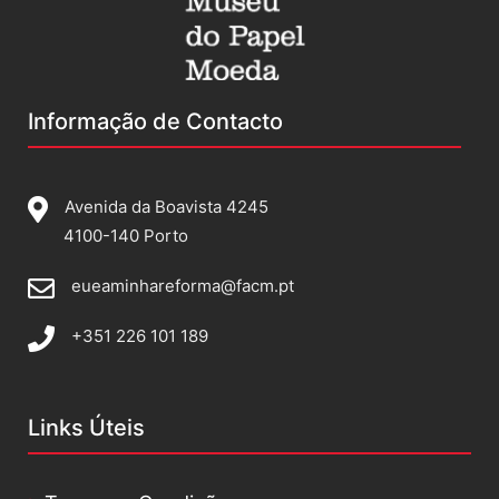
Informação de Contacto
Avenida da Boavista 4245
4100-140 Porto
eueaminhareforma@facm.pt
+351 226 101 189
Links Úteis