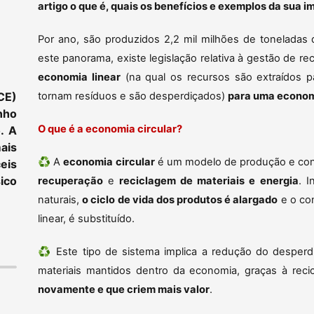
artigo o que é, quais os benefícios e exemplos da sua
Por ano, são produzidos 2,2 mil milhões de toneladas 
este panorama, existe legislação relativa à gestão de r
economia linear
(na qual os recursos são extraídos p
CE)
tornam resíduos e são desperdiçados)
para uma econom
nho
O que é a economia circular?
. A
ais
♻️ A
economia circular
é um modelo de produção e co
eis
ico
recuperação
e
reciclagem de materiais e energia
. 
naturais,
o ciclo de vida dos produtos é alargado
e o con
linear, é substituído.
♻️ Este tipo de sistema implica a redução do desperd
materiais mantidos dentro da economia, graças à rec
novamente e que criem mais valor
.