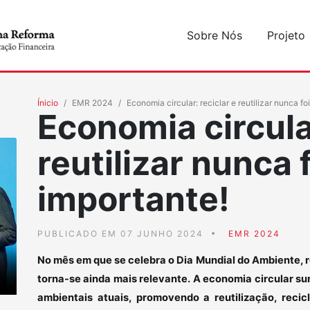
Sobre Nós
Projeto
Ínicio
EMR 2024
Economia circular: reciclar e reutilizar nunca fo
Economia circular
reutilizar nunca 
importante!
PUBLICADO EM 07 JUNHO 2024
EMR 2024
No mês em que se celebra o Dia Mundial do Ambiente, re
torna-se ainda mais relevante. A economia circular su
ambientais atuais, promovendo a reutilização, reci