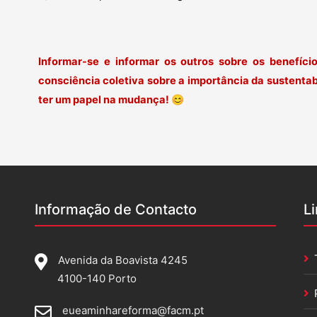
Informar-se e informar os outros sobre os benefíci
consciência coletiva sobre a importância da sustenta
ter um papel na mudança!
😊
Informação de Contacto
L
Avenida da Boavista 4245
4100-140 Porto
eueaminhareforma@facm.pt