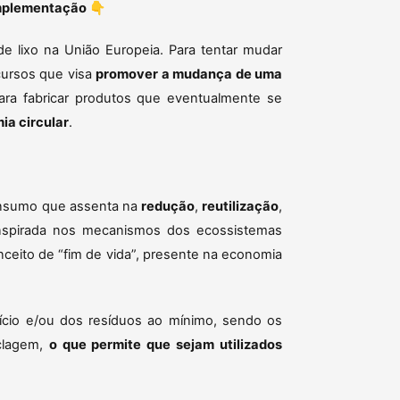
 implementação
👇
de lixo na União Europeia. Para tentar mudar
ecursos que visa
promover a mudança de uma
ara fabricar produtos que eventualmente se
ia circular
.
nsumo que assenta na
redução
,
reutilização
,
Inspirada nos mecanismos dos ecossistemas
ceito de “fim de vida”, presente na economia
ício e/ou dos resíduos ao mínimo, sendo os
iclagem,
o que permite que sejam utilizados