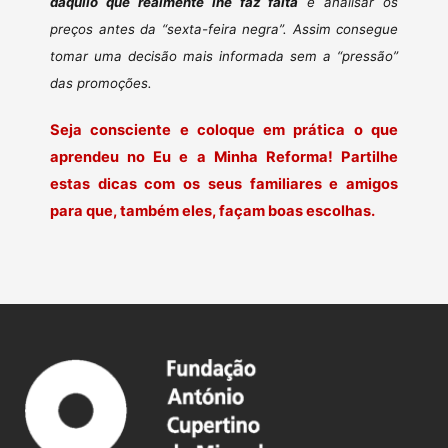
daquilo que realmente lhe faz falta
e analisar os
preços antes da “sexta-feira negra”. Assim consegue
tomar uma decisão mais informada sem a “pressão”
das promoções.
Seja consciente e coloque em prática o que
aprendeu no Eu e a Minha Reforma! Partilhe
estas dicas com os seus familiares e amigos
para que, também eles, façam boas escolhas.