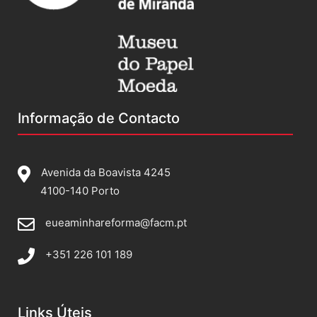
Informação de Contacto
Avenida da Boavista 4245
4100-140 Porto
eueaminhareforma@facm.pt
+351 226 101 189
Links Úteis