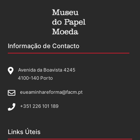
Informação de Contacto
Avenida da Boavista 4245
4100-140 Porto
eueaminhareforma@facm.pt
+351 226 101 189
Links Úteis