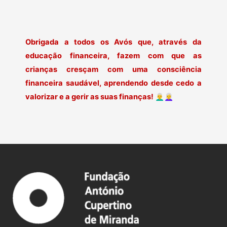
Obrigada a todos os Avós que, através da
educação financeira, fazem com que as
crianças cresçam com uma consciência
financeira saudável, aprendendo desde cedo a
valorizar e a gerir as suas finanças!
👨‍🦳👩‍🦳