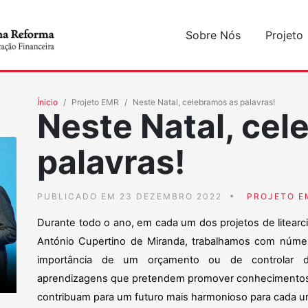
Sobre Nós
Projeto
Ínicio
Projeto EMR
Neste Natal, celebramos as palavras!
Neste Natal, cel
palavras!
PUBLICADO EM 23 DEZEMBRO 2022
PROJETO E
Durante todo o ano, em cada um dos projetos de litearc
António Cupertino de Miranda, trabalhamos com númer
importância de um orçamento ou de controlar de
aprendizagens que pretendem promover conhecimentos,
contribuam para um futuro mais harmonioso para cada u