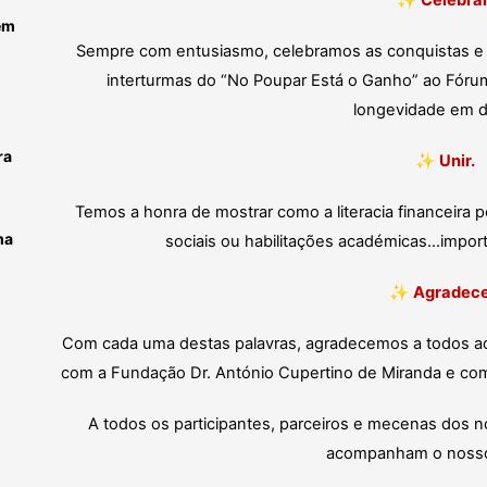
✨
Celebrar
em
Sempre com entusiasmo, celebramos as conquistas e
interturmas do “No Poupar Está o Ganho” ao Fóru
longevidade em d
ra
✨
Unir.
Temos a honra de mostrar como a literacia financeira p
ma
sociais ou habilitações académicas…impor
✨
Agradece
Com cada uma destas palavras, agradecemos a todos aq
com a Fundação Dr. António Cupertino de Miranda e co
A todos os participantes, parceiros e mecenas dos 
acompanham o nosso 