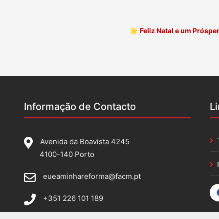
🌟
Feliz Natal e um Prósp
Informação de Contacto
L
Avenida da Boavista 4245
4100-140 Porto
eueaminhareforma@facm.pt
+351 226 101 189