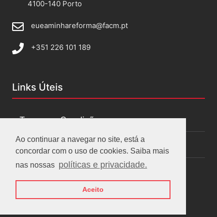
4100-140 Porto
eueaminhareforma@facm.pt
+351 226 101 189
Links Úteis
Termos e Condições
Ao continuar a navegar no site, está a
Políticas de privacidade
concordar com o uso de cookies. Saiba mais
políticas e privacidade.
nas nossas
Aceito