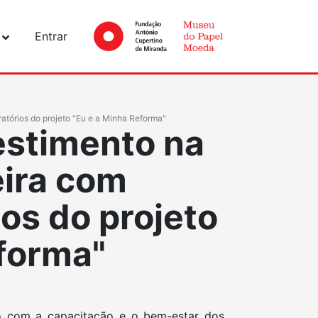
Entrar
atórios do projeto "Eu e a Minha Reforma"
estimento na
eira com
os do projeto
eforma"
o com a capacitação e o bem-estar dos