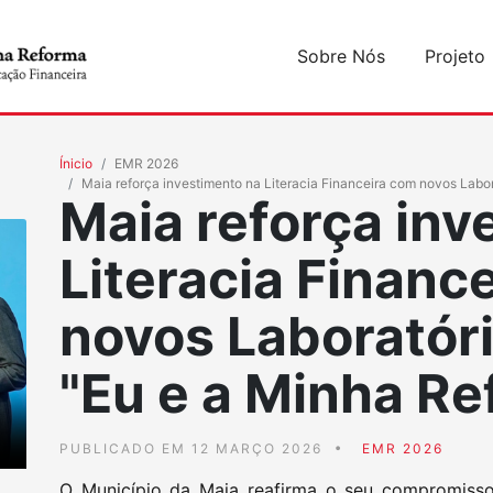
Sobre Nós
Projeto
Ínicio
EMR 2026
Maia reforça investimento na Literacia Financeira com novos Labor
Maia reforça inv
Literacia Financ
novos Laboratóri
"Eu e a Minha R
PUBLICADO EM 12 MARÇO 2026
EMR 2026
O Município da Maia reafirma o seu compromiss