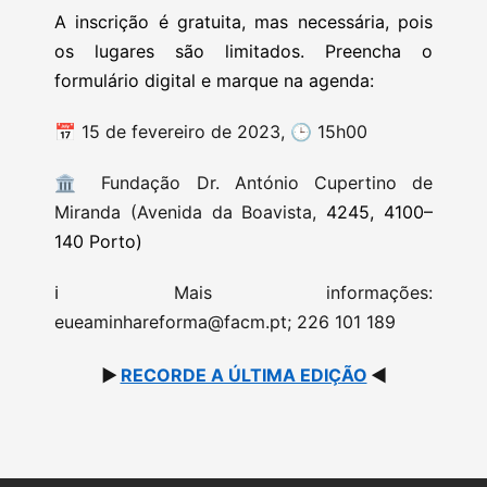
A inscrição é gratuita, mas necessária, pois
os lugares são limitados. Preencha o
formulário digital e marque na agenda:
📅 15 de fevereiro de 2023,
🕒
15h00
🏛
Fundação Dr. António Cupertino de
Miranda
(Avenida da Boavista,
4245, 4100–
140 Porto)
ℹ️ Mais informações:
eueaminhareforma@facm.pt
; 226 101 189
▶️
RECORDE A ÚLTIMA EDIÇÃO
◀️