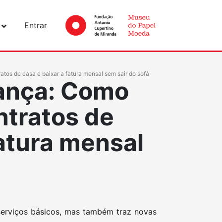
Entrar
tos de casa e baixar a fatura mensal sem sair do sofá
ança: Como
ntratos de
fatura mensal
serviços básicos, mas também traz novas