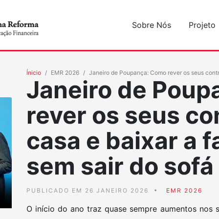
Sobre Nós
Projeto
Ínicio
EMR 2026
Janeiro de Poupança: Como rever os seus contra
Janeiro de Poup
rever os seus co
casa e baixar a 
sem sair do sofá
PUBLICADO EM 26 JANEIRO 2026
EMR 2026
O início do ano traz quase sempre aumentos nos 