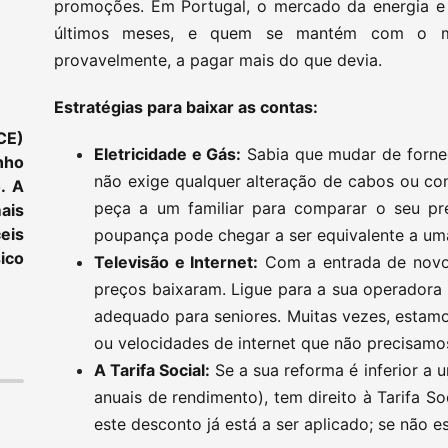
promoções. Em Portugal, o mercado da energia e
últimos meses, e quem se mantém com o me
provavelmente, a pagar mais do que devia.
Estratégias para baixar as contas:
CE)
Eletricidade e Gás:
Sabia que mudar de forne
nho
não exige qualquer alteração de cabos ou co
. A
peça a um familiar para comparar o seu p
ais
eis
poupança pode chegar a ser equivalente a uma
ico
Televisão e Internet:
Com a entrada de novo
preços baixaram. Ligue para a sua operadora 
adequado para seniores. Muitas vezes, estam
ou velocidades de internet que não precisamo
A Tarifa Social:
Se a sua reforma é inferior a
anuais de rendimento), tem direito à Tarifa Soc
este desconto já está a ser aplicado; se não e