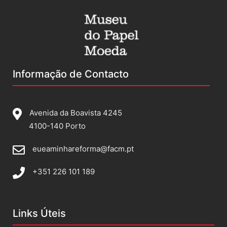
Informação de Contacto
Avenida da Boavista 4245
4100-140 Porto
eueaminhareforma@facm.pt
+351 226 101 189
Links Úteis