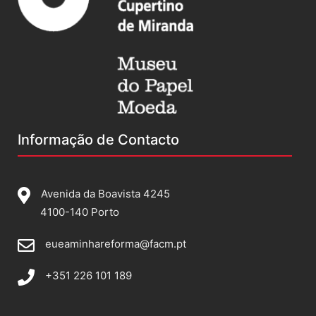
Informação de Contacto
Avenida da Boavista 4245
4100-140 Porto
eueaminhareforma@facm.pt
+351 226 101 189