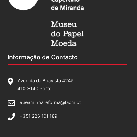
Informação de Contacto
Avenida da Boavista 4245
4100-140 Porto
eueaminhareforma@facm.pt
+351 226 101 189